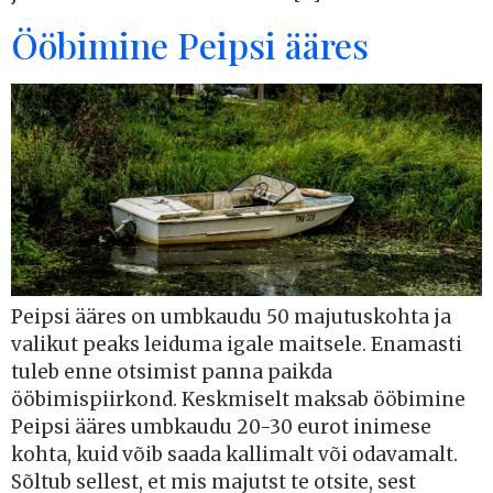
Ööbimine Peipsi ääres
Peipsi ääres on umbkaudu 50 majutuskohta ja
valikut peaks leiduma igale maitsele. Enamasti
tuleb enne otsimist panna paikda
ööbimispiirkond. Keskmiselt maksab ööbimine
Peipsi ääres umbkaudu 20-30 eurot inimese
kohta, kuid võib saada kallimalt või odavamalt.
Sõltub sellest, et mis majutst te otsite, sest