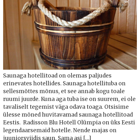
Saunaga hotellitoad on olemas paljudes
erinevates hotellides. Saunaga hotellituba on
sellesmõttes mõnus, et see annab kogu toale
ruumi juurde. Kuna aga tuba ise on suurem, ei ole
tavaliselt tegemist väga odava toaga. Otsisime
ülesse mõned huvitavamad saunaga hotellitoad
Eestis. Radisson Blu Hotell Olümpia on üks Eesti
legendaarsemaid hotelle. Nende majas on
juuniorsviidis saun. Sama asi […]