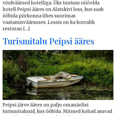
võrdväärsed hotelliga. Üks tuntum niiöelda
hotell Peipsi ääres on Alatskivi loss, kus saab
ööbida piirkonna ühes suurimas
vaatamisväärsuses. Lossis on ka korralik
restoran […]
Turismitalu Peipsi ääres
Peipsi järve ääres on palju omanäolisi
turismitalusid, kus ööbida. Mitmed kohad asuvad