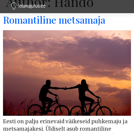
Author:
Hando
Romantiline metsamaja
Eesti on palju erinevaid väikeseid puhkemaju ja
metsamajakesi. Üldiselt asub romantiline