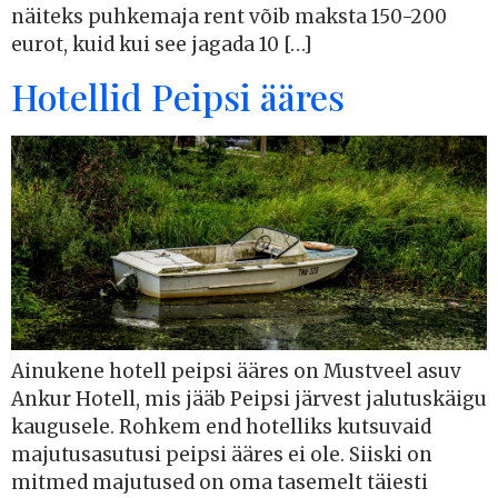
näiteks puhkemaja rent võib maksta 150-200
eurot, kuid kui see jagada 10 […]
Hotellid Peipsi ääres
Ainukene hotell peipsi ääres on Mustveel asuv
Ankur Hotell, mis jääb Peipsi järvest jalutuskäigu
kaugusele. Rohkem end hotelliks kutsuvaid
majutusasutusi peipsi ääres ei ole. Siiski on
mitmed majutused on oma tasemelt täiesti