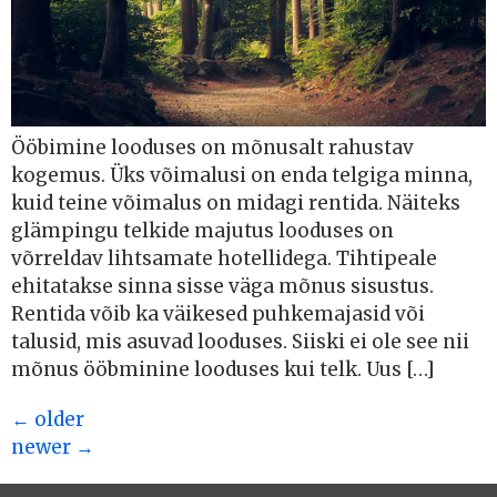
Ööbimine looduses on mõnusalt rahustav
kogemus. Üks võimalusi on enda telgiga minna,
kuid teine võimalus on midagi rentida. Näiteks
glämpingu telkide majutus looduses on
võrreldav lihtsamate hotellidega. Tihtipeale
ehitatakse sinna sisse väga mõnus sisustus.
Rentida võib ka väikesed puhkemajasid või
talusid, mis asuvad looduses. Siiski ei ole see nii
mõnus ööbminine looduses kui telk. Uus […]
←
older
newer
→