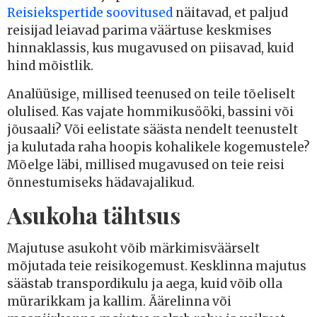
Reisiekspertide soovitused
näitavad, et paljud
reisijad leiavad parima väärtuse keskmises
hinnaklassis, kus mugavused on piisavad, kuid
hind mõistlik.
Analüüsige, millised teenused on teile tõeliselt
olulised. Kas vajate hommikusööki, bassini või
jõusaali? Või eelistate säästa nendelt teenustelt
ja kulutada raha hoopis kohalikele kogemustele?
Mõelge läbi, millised mugavused on teie reisi
õnnestumiseks hädavajalikud.
Asukoha tähtsus
Majutuse asukoht võib märkimisväärselt
mõjutada teie reisikogemust. Kesklinna majutus
säästab transpordikulu ja aega, kuid võib olla
mürarikkam ja kallim. Äärelinna või