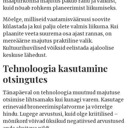
maapiirkonna majutus pakub rahu ja vaikust,
kuid nõuab rohkem planeerimist liikumiseks.
Mõelge, milliseid vaatamisväärsusi soovite
külastada ja kui palju olete valmis liikuma. Kui
plaanite veeta suurema osa ajast rannas, on
mereäärne majutus praktiline valik.
Kultuurihuvilised võiksid eelistada ajaloolise
keskuse lähedust.
Tehnoloogia kasutamine
otsingutes
Tänapäeval on tehnoloogia muutnud majutuse
otsimise lihtsamaks kui kunagi varem. Kasutage
erinevaid broneerimisplatvorme ja võrrelge
hindu. Lugege arvustusi, kuid olge kriitilised –
mõnikord võivad üksikud negatiivsed arvustused