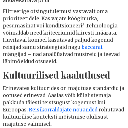
anda eksitava pildi.
Filtreerige otsingutulemusi vastavalt oma
prioriteetidele. Kas vajate kööginurka,
pesumasinat või konditsioneeri? Tehnoloogia
võimaldab need kriteeriumid kiiresti määrata.
Huvitaval kombel kasutavad paljud kogenud
reisijad samu strateegiaid nagu
baccarat
mängijad – nad analüüsivad mustreid ja teevad
läbimõeldud otsuseid.
Kultuurilised kaalutlused
Erinevates kultuurides on majutuse standardid ja
ootused erinevad. Aasias võib külalistemaja
pakkuda täiesti teistsugust kogemust kui
Euroopas.
Reisikorraldajate nõuanded
rõhutavad
kultuurilise konteksti mõistmise olulisust
majutuse valimisel.