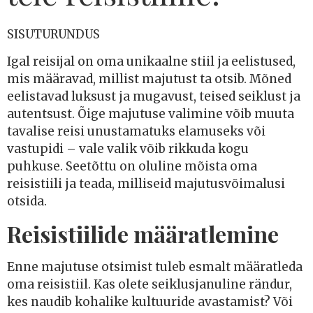
SISUTURUNDUS
Igal reisijal on oma unikaalne stiil ja eelistused,
mis määravad, millist majutust ta otsib. Mõned
eelistavad luksust ja mugavust, teised seiklust ja
autentsust. Õige majutuse valimine võib muuta
tavalise reisi unustamatuks elamuseks või
vastupidi – vale valik võib rikkuda kogu
puhkuse. Seetõttu on oluline mõista oma
reisistiili ja teada, milliseid majutusvõimalusi
otsida.
Reisistiilide määratlemine
Enne majutuse otsimist tuleb esmalt määratleda
oma reisistiil. Kas olete seiklusjanuline rändur,
kes naudib kohalike kultuuride avastamist? Või