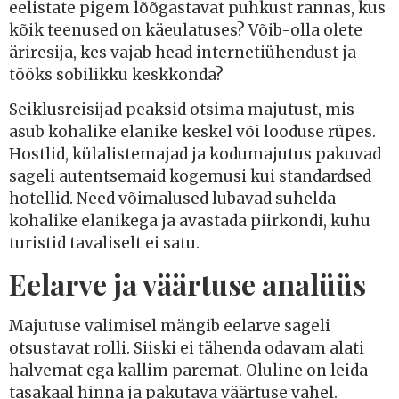
eelistate pigem lõõgastavat puhkust rannas, kus
kõik teenused on käeulatuses? Võib-olla olete
äriresija, kes vajab head internetiühendust ja
tööks sobilikku keskkonda?
Seiklusreisijad peaksid otsima majutust, mis
asub kohalike elanike keskel või looduse rüpes.
Hostlid, külalistemajad ja kodumajutus pakuvad
sageli autentsemaid kogemusi kui standardsed
hotellid. Need võimalused lubavad suhelda
kohalike elanikega ja avastada piirkondi, kuhu
turistid tavaliselt ei satu.
Eelarve ja väärtuse analüüs
Majutuse valimisel mängib eelarve sageli
otsustavat rolli. Siiski ei tähenda odavam alati
halvemat ega kallim paremat. Oluline on leida
tasakaal hinna ja pakutava väärtuse vahel.