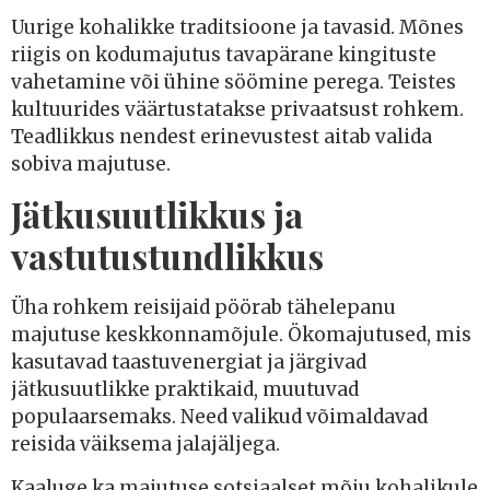
Uurige kohalikke traditsioone ja tavasid. Mõnes
riigis on kodumajutus tavapärane kingituste
vahetamine või ühine söömine perega. Teistes
kultuurides väärtustatakse privaatsust rohkem.
Teadlikkus nendest erinevustest aitab valida
sobiva majutuse.
Jätkusuutlikkus ja
vastutustundlikkus
Üha rohkem reisijaid pöörab tähelepanu
majutuse keskkonnamõjule. Ökomajutused, mis
kasutavad taastuvenergiat ja järgivad
jätkusuutlikke praktikaid, muutuvad
populaarsemaks. Need valikud võimaldavad
reisida väiksema jalajäljega.
Kaaluge ka majutuse sotsiaalset mõju kohalikule