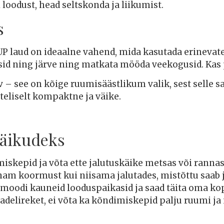
 loodust, head seltskonda ja liikumist.
s
SUP laud on ideaalne vahend, mida kasutada erinevat
gesid ning järve ning matkata mööda veekogusid. Ka
 – see on kõige ruumisäästlikum valik, sest selle s
teliselt kompaktne ja väike.
käikudeks
miskepid ja võta ette jalutuskäike metsas või rannas
m koormust kui niisama jalutades, mistõttu saab j
iimoodi kauneid looduspaikasid ja saad täita oma k
u padelireket, ei võta ka kõndimiskepid palju ruumi 