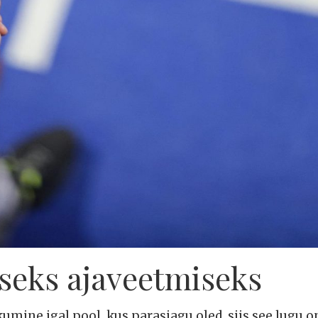
seks ajaveetmiseks
umine igal pool, kus parasjagu oled, siis see lugu on