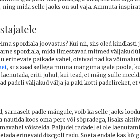
ud, ning mida selle jaoks on sul vaja. Ammuta inspira
tajatele
ma spordiala joovastus? Kui nii, siis oled kindlasti
rne spordiala, mida ilmestavad mitmed väljakud üle
ju erinevate paikade vahel, otsivad nad ka võimalusi,
ket
, siis saad sellega minna mängima igale poole, k
laenutada, eriti juhul, kui tead, et mäng sulle meeld
d padeli väljakud välja ja paki kotti padelireket, e
 sarnaselt padle mängule, võib ka selle jaoks loodu
nautida koos oma pere või sõpradega, lisaks aktiiv
 omavahel võistelda. Paljudel radadel ei ole laenuta
setada erinevaid discgolf radu. Soeta endale kas kõ