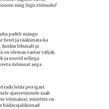
tsiooni ning liigu rõõmuks!
 juba padeli mängu
 Eesti ja rääkimata ka
 kuidas lõbusalt ja
us on olemas vastav väljak.
ib ja soovid sellega
t veeta mõnusat aega.
d radu leida pea igast
sele ajaveetmisele saab
mise võimalust, mistõttu on
ige hädavajalikumad