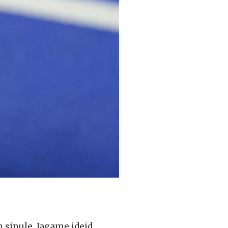
 sinule. Jagame ideid,