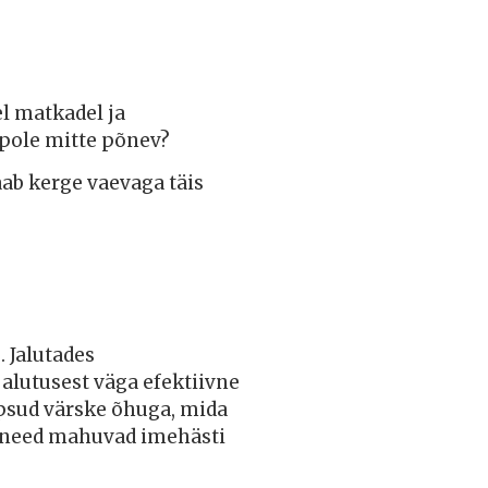
el matkadel ja
s pole mitte põnev?
aab kerge vaevaga täis
. Jalutades
alutusest väga efektiivne
opsud värske õhuga, mida
ja need mahuvad imehästi