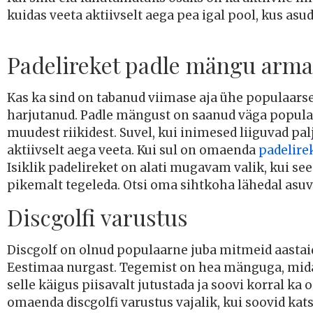
kuidas veeta aktiivselt aega pea igal pool, kus as
Padelireket padle mängu armas
Kas ka sind on tabanud viimase aja ühe populaarsei
harjutanud. Padle mängust on saanud väga populaa
muudest riikidest. Suvel, kui inimesed liiguvad pal
aktiivselt aega veeta. Kui sul on omaenda
padelire
Isiklik padelireket on alati mugavam valik, kui see 
pikemalt tegeleda. Otsi oma sihtkoha lähedal asuva
Discgolfi varustus
Discgolf on olnud populaarne juba mitmeid aastaid,
Eestimaa nurgast. Tegemist on hea mänguga, mida 
selle käigus piisavalt jutustada ja soovi korral ka
omaenda discgolfi varustus vajalik, kui soovid kat