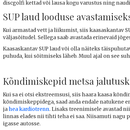
discgolfi kettad või lausa kogu varustus ning naudi
SUP laud looduse avastamisek
Kui armastad vett ja liikumist, siis kaasaskantav 
väljasõitudel. Sellega saab avastada erinevaid jõ
Kaasaskantav SUP laud või olla näiteks täispuhutav
puhuda, kui sõitmiseks läheb. Muul ajal on see suh
Kõndimiskepid metsa jalutus
Kui sa ei otsi ekstreemsusi, siis haara kaasa kõndi
kõndimiskeppidega, saad anda endale natukene ena
ja
hea kardiotrenn
. Lisaks treenimisele avastad n
linnas elades nii tihti teha ei saa. Niisamuti nag
igasse autosse.