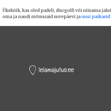
Ükskõik, kas oled padeli, discgolfi või niisama jalu
oma ja naudi mõnusaid suvepäevi ja
uusi paikasid