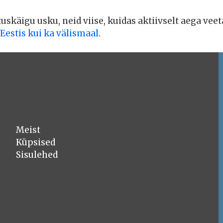
tuskäigu usku, neid viise, kuidas aktiivselt aega veet
 Eestis kui ka välismaal
.
Meist
Küpsised
Sisulehed