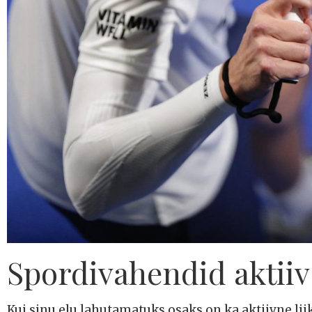
Spordivahendid aktiiv
Kui sinu elu lahutamatuks osaks on ka aktiivne liik