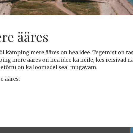
re ääres
 või kämping mere ääres on hea idee. Tegemist on t
ping mere ääres on hea idee ka neile, kes reisivad 
eetõttu on ka loomadel seal mugavam.
 ääres: