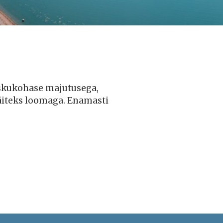
askukohase majutusega,
näiteks loomaga. Enamasti