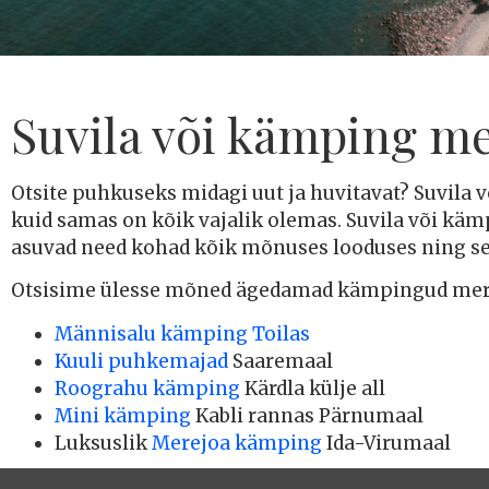
Suvila või kämping me
Otsite puhkuseks midagi uut ja huvitavat? Suvila
kuid samas on kõik vajalik olemas. Suvila või käm
asuvad need kohad kõik mõnuses looduses ning s
Otsisime ülesse mõned ägedamad kämpingud mere
Männisalu kämping Toilas
Kuuli puhkemajad
Saaremaal
Roograhu kämping
Kärdla külje all
Mini kämping
Kabli rannas Pärnumaal
Luksuslik
Merejoa kämping
Ida-Virumaal